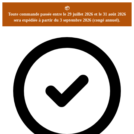
📦
Toute commande passée entre le 29 juillet 2026 et le 31 août 2026
sera expédiée à partir du 3 septembre 2026 (congé annuel).