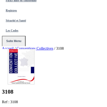
Packs mise en conformité
Registres
Sécurité et Santé
Les Codes
Suite Menu
Accueil
/
Conventions Collectives
/
3108
3108
Ref : 3108