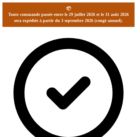
📦
Toute commande passée entre le 29 juillet 2026 et le 31 août 2026
sera expédiée à partir du 3 septembre 2026 (congé annuel).