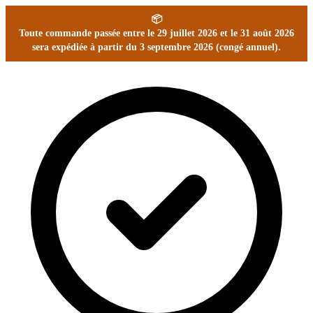
📦
Toute commande passée entre le 29 juillet 2026 et le 31 août 2026
sera expédiée à partir du 3 septembre 2026 (congé annuel).