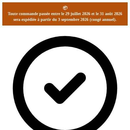
📦
Toute commande passée entre le 29 juillet 2026 et le 31 août 2026
sera expédiée à partir du 3 septembre 2026 (congé annuel).