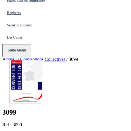
Packs mise en conformité
Registres
Sécurité et Santé
Les Codes
Suite Menu
Accueil
/
Conventions Collectives
/
3099
3099
Ref : 3099