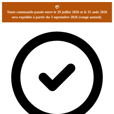
📦
Toute commande passée entre le 29 juillet 2026 et le 31 août 2026
sera expédiée à partir du 3 septembre 2026 (congé annuel).