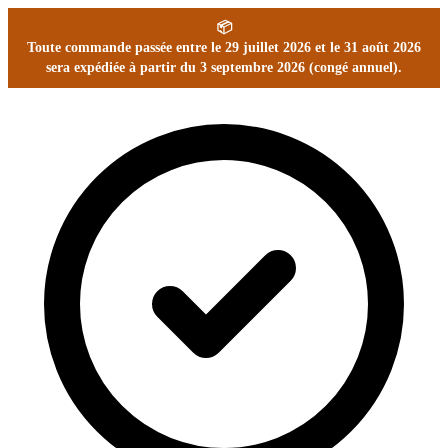
📦
Toute commande passée entre le 29 juillet 2026 et le 31 août 2026
sera expédiée à partir du 3 septembre 2026 (congé annuel).