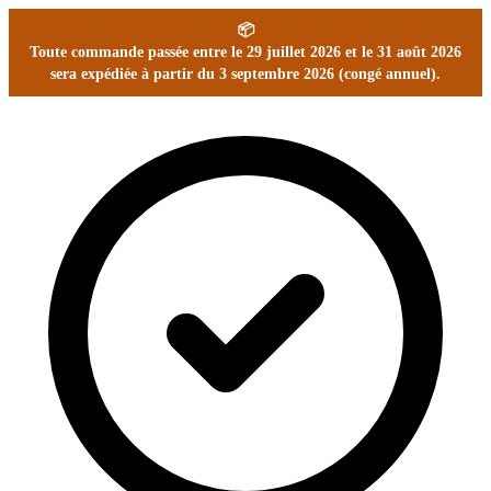
📦
Toute commande passée entre le 29 juillet 2026 et le 31 août 2026
sera expédiée à partir du 3 septembre 2026 (congé annuel).