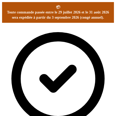
📦
Toute commande passée entre le 29 juillet 2026 et le 31 août 2026
sera expédiée à partir du 3 septembre 2026 (congé annuel).