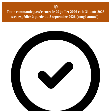
📦
Toute commande passée entre le 29 juillet 2026 et le 31 août 2026
sera expédiée à partir du 3 septembre 2026 (congé annuel).