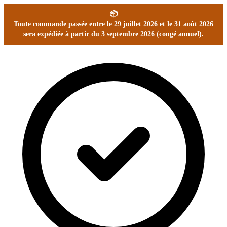
📦
Toute commande passée entre le 29 juillet 2026 et le 31 août 2026
sera expédiée à partir du 3 septembre 2026 (congé annuel).