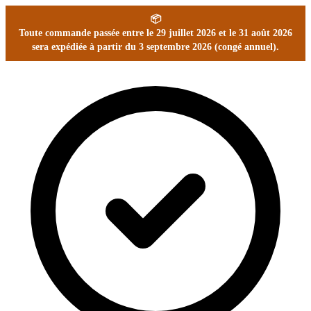
📦
Toute commande passée entre le 29 juillet 2026 et le 31 août 2026
sera expédiée à partir du 3 septembre 2026 (congé annuel).