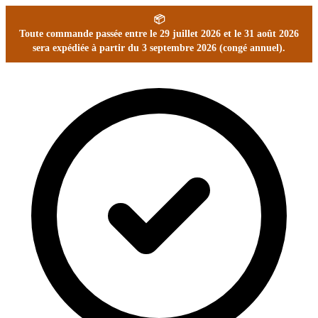
📦
Toute commande passée entre le 29 juillet 2026 et le 31 août 2026
sera expédiée à partir du 3 septembre 2026 (congé annuel).