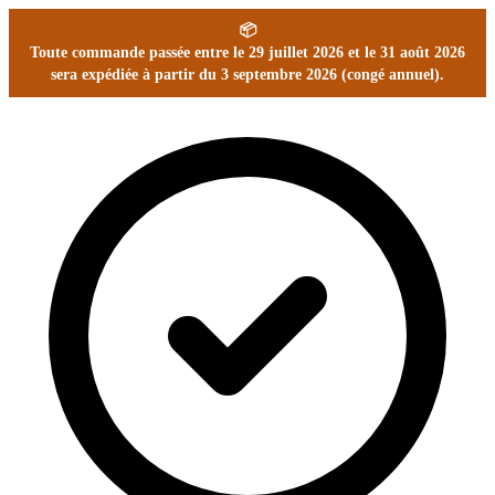
📦
Toute commande passée entre le 29 juillet 2026 et le 31 août 2026
sera expédiée à partir du 3 septembre 2026 (congé annuel).