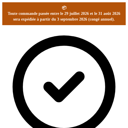
📦
Toute commande passée entre le 29 juillet 2026 et le 31 août 2026
sera expédiée à partir du 3 septembre 2026 (congé annuel).