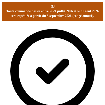
📦
Toute commande passée entre le 29 juillet 2026 et le 31 août 2026
sera expédiée à partir du 3 septembre 2026 (congé annuel).