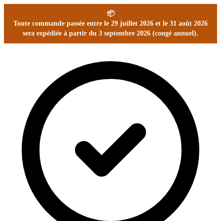
📦
Toute commande passée entre le 29 juillet 2026 et le 31 août 2026
sera expédiée à partir du 3 septembre 2026 (congé annuel).