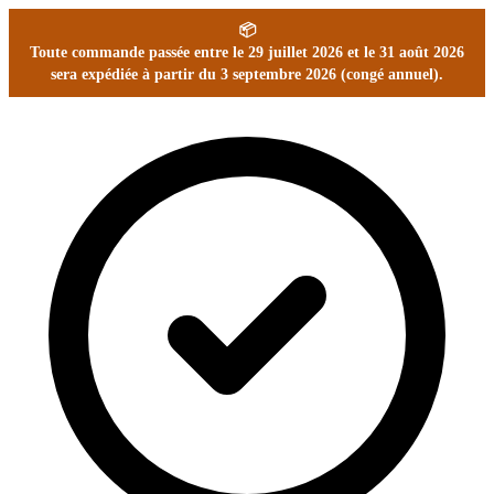
📦
Toute commande passée entre le 29 juillet 2026 et le 31 août 2026
sera expédiée à partir du 3 septembre 2026 (congé annuel).