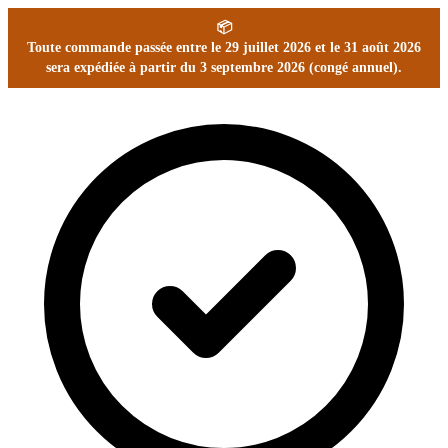
📦
Toute commande passée entre le 29 juillet 2026 et le 31 août 2026
sera expédiée à partir du 3 septembre 2026 (congé annuel).