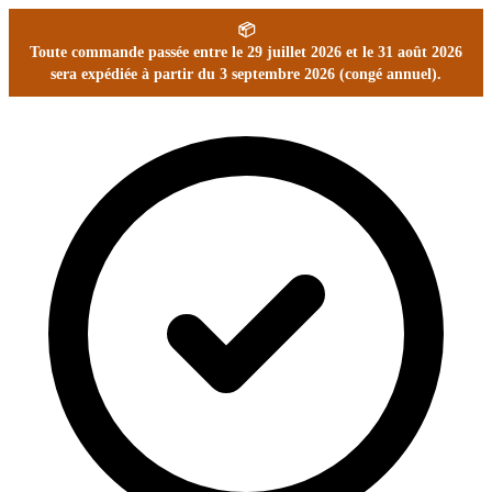
📦
Toute commande passée entre le 29 juillet 2026 et le 31 août 2026
sera expédiée à partir du 3 septembre 2026 (congé annuel).