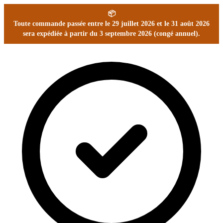
📦
Toute commande passée entre le 29 juillet 2026 et le 31 août 2026
sera expédiée à partir du 3 septembre 2026 (congé annuel).