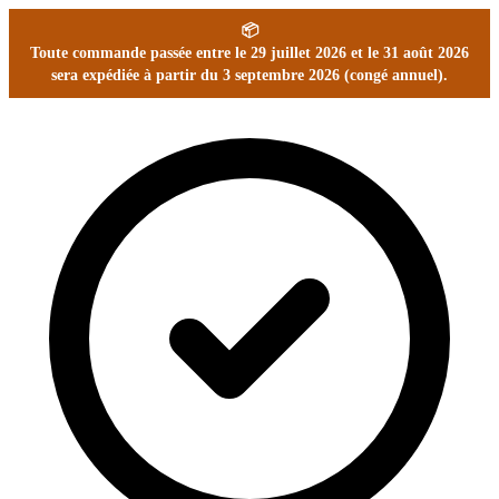
📦
Toute commande passée entre le 29 juillet 2026 et le 31 août 2026
sera expédiée à partir du 3 septembre 2026 (congé annuel).