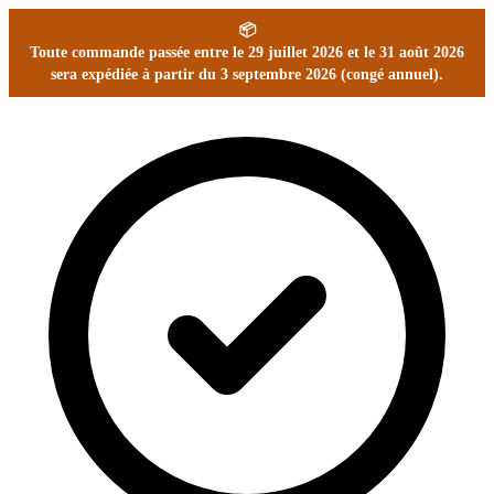
📦
Toute commande passée entre le 29 juillet 2026 et le 31 août 2026
sera expédiée à partir du 3 septembre 2026 (congé annuel).