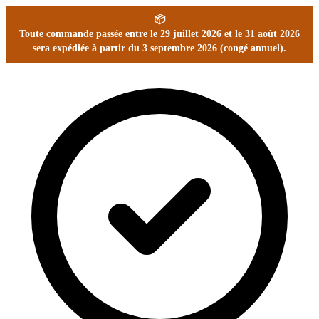
📦
Toute commande passée entre le 29 juillet 2026 et le 31 août 2026
sera expédiée à partir du 3 septembre 2026 (congé annuel).