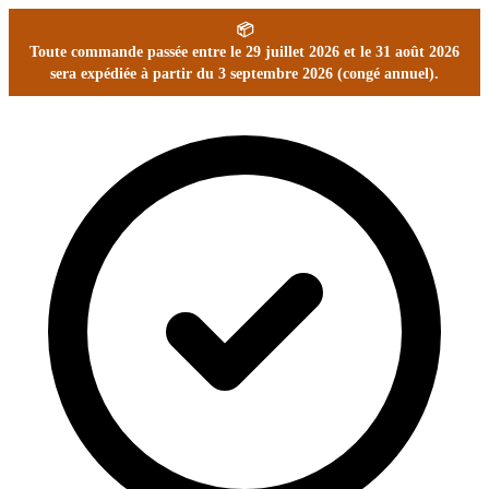
📦
Toute commande passée entre le 29 juillet 2026 et le 31 août 2026
sera expédiée à partir du 3 septembre 2026 (congé annuel).