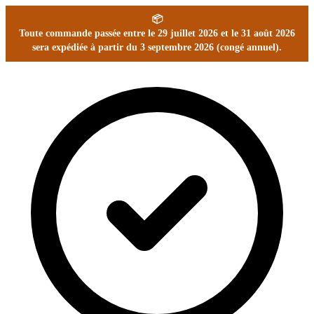
📦
Toute commande passée entre le 29 juillet 2026 et le 31 août 2026
sera expédiée à partir du 3 septembre 2026 (congé annuel).