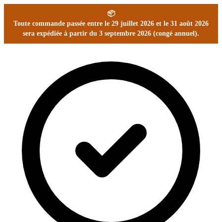
📦
Toute commande passée entre le 29 juillet 2026 et le 31 août 2026
sera expédiée à partir du 3 septembre 2026 (congé annuel).