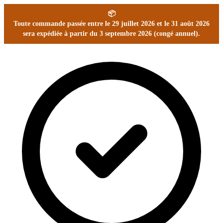
📦
Toute commande passée entre le 29 juillet 2026 et le 31 août 2026
sera expédiée à partir du 3 septembre 2026 (congé annuel).