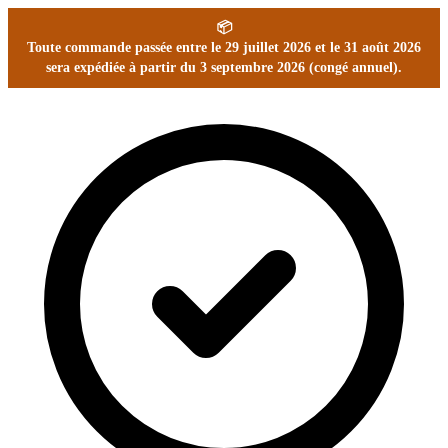
📦
Toute commande passée entre le 29 juillet 2026 et le 31 août 2026
sera expédiée à partir du 3 septembre 2026 (congé annuel).