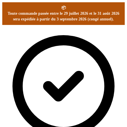
📦
Toute commande passée entre le 29 juillet 2026 et le 31 août 2026
sera expédiée à partir du 3 septembre 2026 (congé annuel).