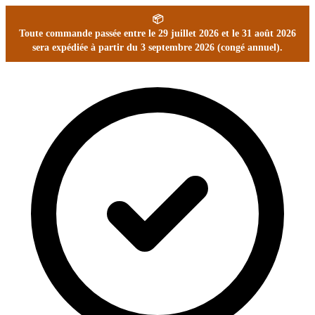
📦
Toute commande passée entre le 29 juillet 2026 et le 31 août 2026
sera expédiée à partir du 3 septembre 2026 (congé annuel).