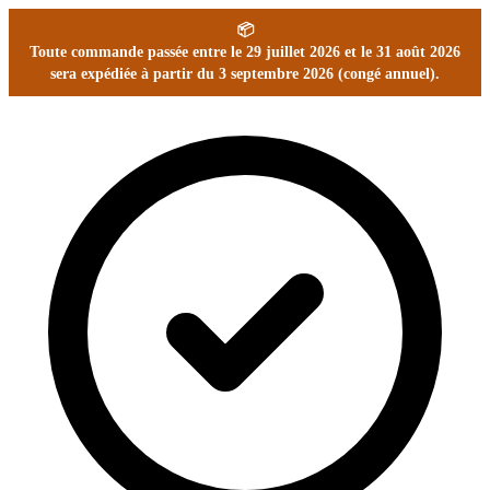
📦
Toute commande passée entre le 29 juillet 2026 et le 31 août 2026
sera expédiée à partir du 3 septembre 2026 (congé annuel).