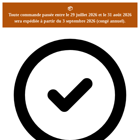
📦
Toute commande passée entre le 29 juillet 2026 et le 31 août 2026
sera expédiée à partir du 3 septembre 2026 (congé annuel).