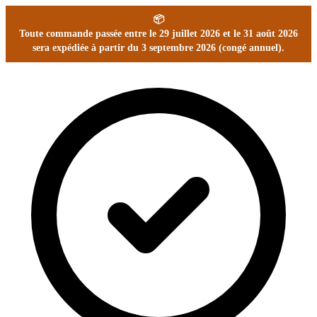
📦
Toute commande passée entre le 29 juillet 2026 et le 31 août 2026
sera expédiée à partir du 3 septembre 2026 (congé annuel).