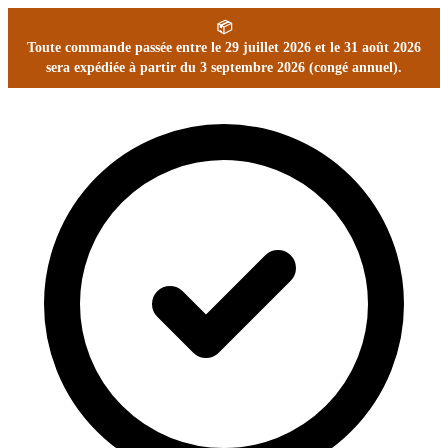
📦
Toute commande passée entre le 29 juillet 2026 et le 31 août 2026
sera expédiée à partir du 3 septembre 2026 (congé annuel).