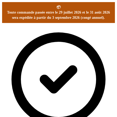
📦
Toute commande passée entre le 29 juillet 2026 et le 31 août 2026
sera expédiée à partir du 3 septembre 2026 (congé annuel).