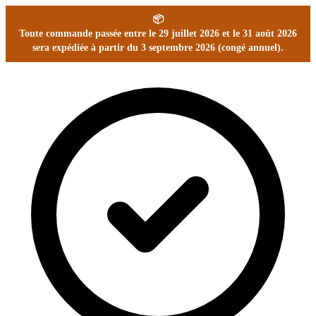
📦
Toute commande passée entre le 29 juillet 2026 et le 31 août 2026
sera expédiée à partir du 3 septembre 2026 (congé annuel).